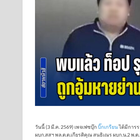
วันนี้ (3 มี.ค. 2569) เพจเฟซบุ๊ก
บิ๊กเกรียน
ได้มีการร
ผบก.สสฯ พล.ต.ต.เกียรติคุณ สนธิเณร ผบก.น.2 พ.ต