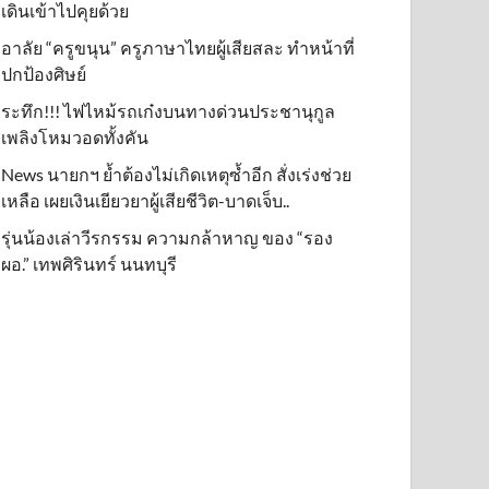
เดินเข้าไปคุยด้วย
อาลัย “ครูขนุน” ครูภาษาไทยผู้เสียสละ ทำหน้าที่
ปกป้องศิษย์
ระทึก!!! ไฟไหม้รถเก๋งบนทางด่วนประชานุกูล
เพลิงโหมวอดทั้งคัน
News นายกฯ ย้ำต้องไม่เกิดเหตุซ้ำอีก สั่งเร่งช่วย
เหลือ เผยเงินเยียวยาผู้เสียชีวิต-บาดเจ็บ..
รุ่นน้องเล่าวีรกรรม ความกล้าหาญ ของ “รอง
ผอ.” เทพศิรินทร์ นนทบุรี