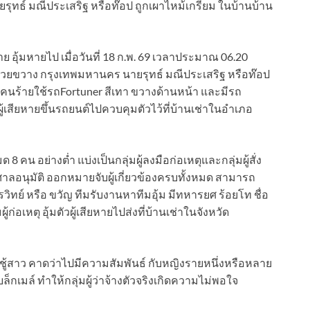
ุทธ์ มณีประเสริฐ หรือท๊อป ถูกเผาไหม้เกรียม ในบ้านบ้าน
าย อุ้มหายไป เมื่อวันที่ 18 ก.พ. 69 เวลาประมาณ 06.20
วยขวาง กรุงเทพมหานคร นายรุทธ์ มณีประเสริฐ หรือท๊อป
ุ่มคนร้ายใช้รถFortuner สีเทา ขวางด้านหน้า และมีรถ
ู้เสียหายขึ้นรถยนต์ไปควบคุมตัวไว้ที่บ้านเช่าในอำเภอ
 8 คน อย่างต่ำ แบ่งเป็นกลุ่มผู้ลงมือก่อเหตุและกลุ่มผู้สั่ง
าลอนุมัติ ออกหมายจับผู้เกี่ยวข้องครบทั้งหมด สามารถ
วีรวิทย์ หรือ ขวัญ ทีมรับงานหาทีมอุ้ม มีทหารยศ ร้อยโท ชื่อ
มผู้ก่อเหตุ อุ้มตัวผู้เสียหายไปส่งที่บ้านเช่าในจังหวัด
ู้สาว คาดว่าไปมีความสัมพันธ์ กับหญิงรายหนึ่งหรือหลาย
เมล์ ทำให้กลุ่มผู้ว่าจ้างตัวจริงเกิดความไม่พอใจ