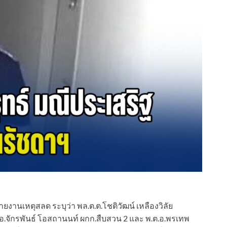
ายงานเหตุสลด ระบุว่า พล.ต.ต.โชติวัฒน์ เหลืองวิลัย
.อ.จักรพันธ์ โอสถานนท์ ผกก.สืบสวน 2 และ พ.ต.อ.พรเทพ