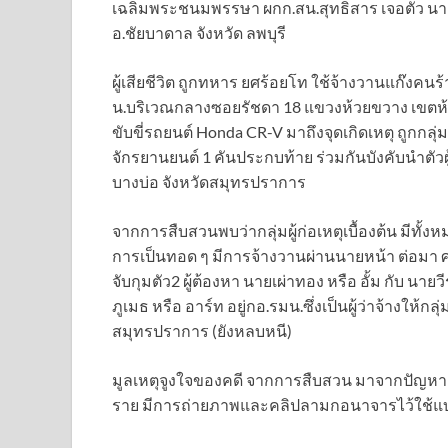
เฉลิมพระชนมพรรษา ผกก.สน.สุทธิสาร เจอตัว นายร
อ.ชัยบาดาล จังหวัด ลพบุรี
ผู้เสียชีวิต ถูกทหาร ยศร้อยโท ใช้จ้างวานแก๊งคนร้
น.บริเวณกลางซอยรัชดา 18 แขวงห้วยขวาง เขตห้
ขับขี่รถยนต์ Honda CR-V มาถึงจุดเกิดเหตุ ถูกกล
จักรยานยนต์ 1 คันประกบท้าย ร่วมกันบังคับนำตัวผ
บางบ่อ จังหวัดสมุทรปราการ
จากการสืบสวนพบว่ากลุ่มผู้ก่อเหตุเบื้องต้น มีทั้งหมด
การเป็นทอด ๆ มีการจ้างวานผ่านนายหน้า ต่อมา ศ
จับกุมตัว2 ผู้ต้องหา นายเผ่าทอง หรือ อั้ม กับ นาย
ภูเมธ หรือ อาร์ท อยู่กอ.รมน.ซึ่งเป็นผู้ว่าจ้างให้กลุ่
สมุทรปราการ (ยังหลบหนี)
มูลเหตุจูงใจของคดี จากการสืบสวน มาจากปัญหาช
ราย มีการถ่ายภาพและคลิปลามกอนาจารไว้ใช้แบล็ก