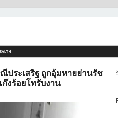
EALTH
มณีประเสริฐ ถูกอุ้มหายย่านรัช
S
อแก๊งร้อยโทรับงาน