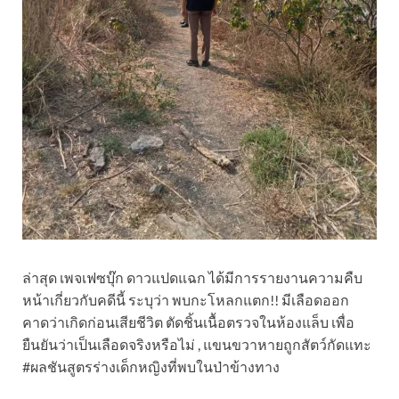
ล่าสุด เพจเฟซบุ๊ก ดาวแปดแฉก ได้มีการรายงานความคืบ
หน้าเกี่ยวกับคดีนี้ ระบุว่า พบกะโหลกแตก!! มีเลือดออก
คาดว่าเกิดก่อนเสียชีวิต ตัดชิ้นเนื้อตรวจในห้องแล็บ เพื่อ
ยืนยันว่าเป็นเลือดจริงหรือไม่ , แขนขวาหายถูกสัตว์กัดแทะ
#ผลชันสูตรร่างเด็กหญิงที่พบในป่าข้างทาง