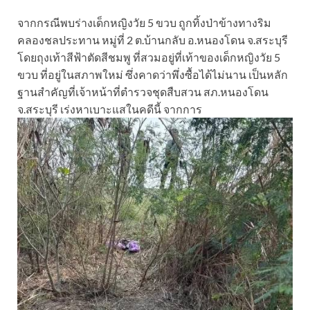
จากกรณีพบร่างเด็กหญิงวัย 5 ขวบ ถูกทิ้งป่าข้างทางริม
คลองชลประทาน หมู่ที่ 2 ต.บ้านกลับ อ.หนองโดน จ.สระบุรี
โดยถุงเท้าสีฟ้าตัดสีชมพู ที่สวมอยู่ที่เท้าของเด็กหญิงวัย 5
ขวบ ที่อยู่ในสภาพใหม่ ซึ่งคาดว่าพึ่งซื้อได้ไม่นาน เป็นหลัก
ฐานสำคัญที่เจ้าหน้าที่ตำรวจชุดสืบสวน สภ.หนองโดน
จ.สระบุรี เร่งหาเบาะแสในคดีนี้ จากการ