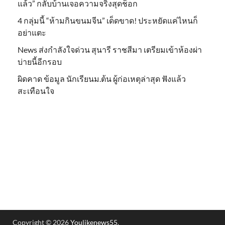
แล้ว” กลับบ้านเจอความจริงสุดช็อก
4 กลุ่มนี้ “ห้ามกินขนมจีน” เด็ดขาด! ประหยัดแค่ไหนก็
อย่าแตะ
News ส่งกำลังใจด่วน สุนารี ราชสีมา เตรียมเข้าห้องผ่า
บ่ายนี้อีกรอบ
ผิดคาด ข้อมูล นักเรียนม.ต้น ผู้ก่อเหตุล่าสุด ฟังแล้ว
สะเทือนใจ
Copyright © 2026
Youlikenews55
.