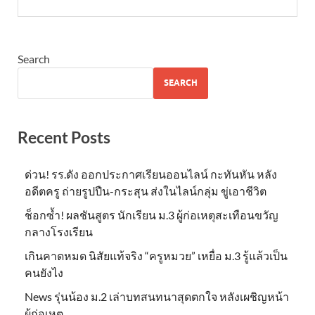
Search
SEARCH
Recent Posts
ด่วน! รร.ดัง ออกประกาศเรียนออนไลน์ กะทันหัน หลัง
อดีตครู ถ่ายรูปปืน-กระสุน ส่งในไลน์กลุ่ม ขู่เอาชีวิต
ช็อกซ้ำ! ผลชันสูตร นักเรียน ม.3 ผู้ก่อเหตุสะเทือนขวัญ
กลางโรงเรียน
เกินคาดหมด นิสัยแท้จริง “ครูหมวย” เหยื่อ ม.3 รู้แล้วเป็น
คนยังไง
News รุ่นน้อง ม.2 เล่าบทสนทนาสุดตกใจ หลังเผชิญหน้า
ผู้ก่อเหตุ