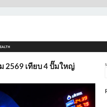
EALTH
ม 2569 เทียบ 4 ปั๊มใหญ่
S