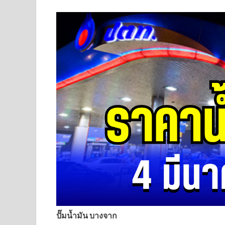
ปั๊มน้ำมัน บางจาก