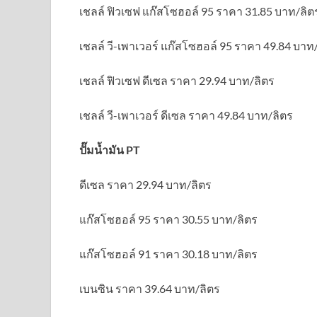
เชลล์ ฟิวเซฟ แก๊สโซฮอล์ 95 ราคา 31.85 บาท/ลิต
เชลล์ วี-เพาเวอร์ แก๊สโซฮอล์ 95 ราคา 49.84 บาท
เชลล์ ฟิวเซฟ ดีเซล ราคา 29.94 บาท/ลิตร
เชลล์ วี-เพาเวอร์ ดีเซล ราคา 49.84 บาท/ลิตร
ปั๊มน้ำมัน PT
ดีเซล ราคา 29.94 บาท/ลิตร
แก๊สโซฮอล์ 95 ราคา 30.55 บาท/ลิตร
แก๊สโซฮอล์ 91 ราคา 30.18 บาท/ลิตร
เบนซิน ราคา 39.64 บาท/ลิตร