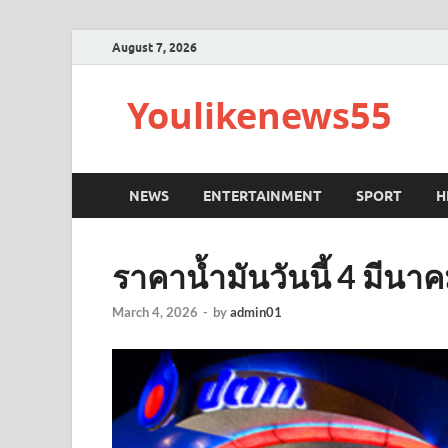
August 7, 2026
Youlikenews55
NEWS
ENTERTAINMENT
SPORT
H
ราคาน้ำมันวันนี้ 4 มีนาค
March 4, 2026
-
by
admin01