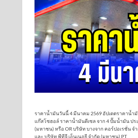
ราคาน้ำมันวันนี้ 4 มีนาคม 2569 อัปเดตราคาน้ำม
แก๊สโซฮอล์ ราคาน้ำมันดีเซล จาก 4 ปั๊มน้ำมัน ปร
(มหาชน) หรือ OR บริษัท บางจาก คอร์ปอเรชั่น จำก
และ บริษัท พีทีจี เอ็นเนอยี จำกัด (มหาชน) PT