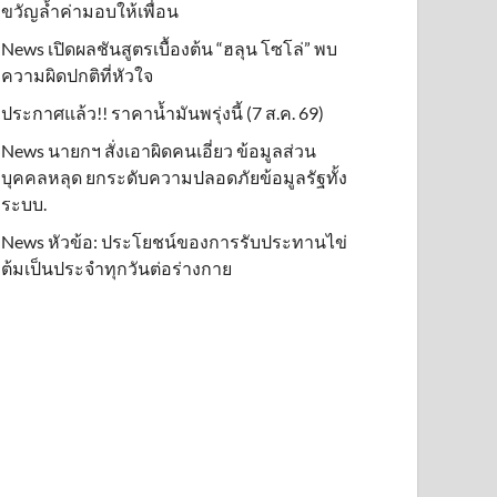
ขวัญล้ำค่ามอบให้เพื่อน
News เปิดผลชันสูตรเบื้องต้น “ฮลุน โซโล่” พบ
ความผิดปกติที่หัวใจ
ประกาศแล้ว!! ราคาน้ำมันพรุ่งนี้ (7 ส.ค. 69)
News นายกฯ สั่งเอาผิดคนเอี่ยว ข้อมูลส่วน
บุคคลหลุด ยกระดับความปลอดภัยข้อมูลรัฐทั้ง
ระบบ.
News หัวข้อ: ประโยชน์ของการรับประทานไข่
ต้มเป็นประจำทุกวันต่อร่างกาย