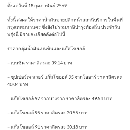
ตั้งแต่วันที่ 18 กุมภาพันธ์ 2569
ทั้งนี้ ส่งผลให้ราคาน้ำมันขายปลีกหน้าสถานีบริการในพื้นที่
กรุงเทพมหานคร ซึ่งยังไม่รวมภาษีบำรุงท้องถิ่น ประจำวัน
พรุ่งนี้ มีรายละเอียดดังต่อไปนี้
ราคากลุ่มน้ำมันเบนซินและแก๊สโซฮอล์
– เบนซิน ราคาลิตรละ 39.14 บาท
– ซุปเปอร์เพาเวอร์ แก๊สโซฮอล์ 95 จากโออาร์ ราคาลิตรละ
40.04 บาท
– แก๊สโซฮอล์ 97 จากบางจาก ราคาลิตรละ 49.54 บาท
– แก๊สโซฮอล์ 95 ราคาลิตรละ 30.55 บาท
– แก๊สโซฮอล์ 91 ราคาลิตรละ 30.18 บาท