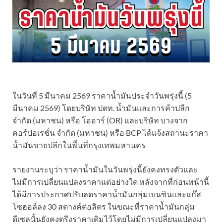
ในวันที่ 5 มีนาคม 2569 ราคาน้ำมันประจำวันพรุ่งนี้ (5
มีนาคม 2569) โดยบริษัท ปตท. น้ำมันและการค้าปลีก
จำกัด (มหาชน) หรือ โออาร์ (OR) และบริษัท บางจาก
คอร์ปอเรชั่น จำกัด (มหาชน) หรือ BCP ได้แจ้งสถานะราคา
น้ำมันขายปลีกในพื้นที่กรุงเทพมหานคร
รายงานระบุว่า ราคาน้ำมันในวันพรุ่งนี้ยังคงทรงตัวและ
ไม่มีการเปลี่ยนแปลงราคาแต่อย่างใด หลังจากที่ก่อนหน้านี้
ได้มีการประกาศปรับลดราคาน้ำมันกลุ่มเบนซินและแก๊ส
โซฮอล์ลง 30 สตางค์ต่อลิตร ในขณะที่ราคาน้ำมันกลุ่ม
ดีเซลนั้นยังคงตรึงราคาเดิมไว้โดยไม่มีการเปลี่ยนแปลงมา