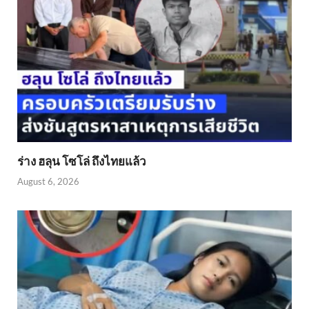
ร่าง ฮลุน โซโล่ ถึงไทยแล้ว
August 6, 2026