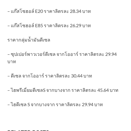
– แก๊สโซฮอล์ E20 ราคาลิตรละ 28.34 บาท
– แก๊สโซฮอล์ E85 ราคาลิตรละ 26.29 บาท
ราคากลุ่มน้ำมันดีเซล
– ซุปเปอร์พาวเวอร์ดีเซล จากโออาร์ ราคาลิตรละ 29.94
บาท
– ดีเซล จากโออาร์ ราคาลิตรละ 30.44 บาท
– ไฮพรีเมี่ยมดีเซลS จากบางจาก ราคาลิตรละ 45.64 บาท
– ไฮดีเซล S จากบางจาก ราคาลิตรละ 29.94 บาท