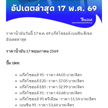
ราคาน้ำมันวันนี้ 17 พ.ค. 69 แก๊สโซฮอล์ เบนซิน ดีเซล
อัปเดตล่าสุด
ราคาน้ำมัน 17 พฤษภาคม 2569
ปั๊ม ปตท.
แก๊สโซฮอล์ 95 : ราคา 44.05 บาท/ลิตร
แก๊สโซฮอล์ E20 : ราคา 37.05 บาท/ลิตร
แก๊สโซฮอล์ E85 : ราคา 32.99 บาท/ลิตร
แก๊สโซฮอล์ 91 : ราคา 43.68 บาท/ลิตร
แก๊สโซฮอล์ 95 พรีเมียม : ราคา 51.54 บาท/ลิตร
เบนซิน 95 : ราคา 53.64 บาท/ลิตร