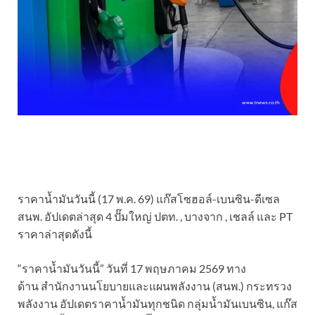
ราคาน้ำมันวันนี้ (17 พ.ค. 69) แก๊สโซฮอล์-เบนซิน-ดีเซล
สนพ. อัปเดตล่าสุด 4 ปั๊มใหญ่ ปตท. , บางจาก , เชลล์ และ PT
ราคาล่าสุดดังนี้
“ราคาน้ำมันวันนี้” วันที่ 17 พฤษภาคม 2569 ทาง
ด้าน สำนักงานนโยบายและแผนพลังงาน (สนพ.) กระทรวง
พลังงาน อัปเดตราคาน้ำมันทุกชนิด กลุ่มน้ำมันเบนซิน, แก๊ส