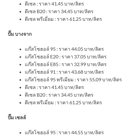
ดีเซล : ราคา 41.45 บาท/ลิตร
ดีเซล B20 : ราคา 34.45 บาท/ลิตร
ดีเซล พรีเมี่ยม : ราคา 61.25 บาท/ลิตร
ปั๊ม บางจาก
แก๊สโซฮอล์ 95 : ราคา 44.05 บาท/ลิตร
แก๊สโซฮอล์ E20 : ราคา 37.05 บาท/ลิตร
แก๊สโซฮอล์ E85 : ราคา 32.99 บาท/ลิตร
แก๊สโซฮอล์ 91 : ราคา 43.68 บาท/ลิตร
แก๊สโซฮอล์ 95 พรีเมียม : ราคา 55.09 บาท/ลิตร
ดีเซล : ราคา 41.45 บาท/ลิตร
ดีเซล B20 : ราคา 34.45 บาท/ลิตร
ดีเซล พรีเมี่ยม : ราคา 61.25 บาท/ลิตร
ปั๊ม เชลล์
แก๊สโซฮอล์ 95 : ราคา 44.55 บาท/ลิตร