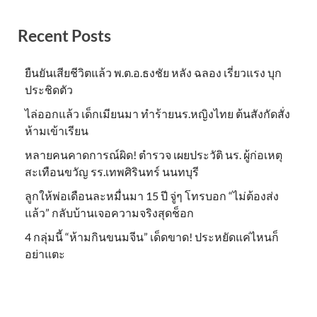
Recent Posts
ยืนยันเสียชีวิตแล้ว พ.ต.อ.ธงชัย หลัง ฉลอง เรี่ยวแรง บุก
ประชิดตัว
ไล่ออกแล้ว เด็กเมียนมา ทำร้ายนร.หญิงไทย ต้นสังกัดสั่ง
ห้ามเข้าเรียน
หลายคนคาดการณ์ผิด! ตำรวจ เผยประวัติ นร. ผู้ก่อเหตุ
สะเทือนขวัญ รร.เทพศิรินทร์ นนทบุรี
ลูกให้พ่อเดือนละหมื่นมา 15 ปี จู่ๆ โทรบอก “ไม่ต้องส่ง
แล้ว” กลับบ้านเจอความจริงสุดช็อก
4 กลุ่มนี้ “ห้ามกินขนมจีน” เด็ดขาด! ประหยัดแค่ไหนก็
อย่าแตะ