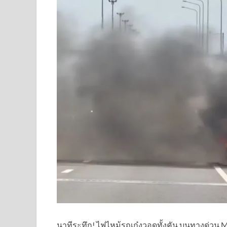
นาทีระทึก! ไฟไหม้รถเก๋งวอดทั้งคัน บนทางด่วน M