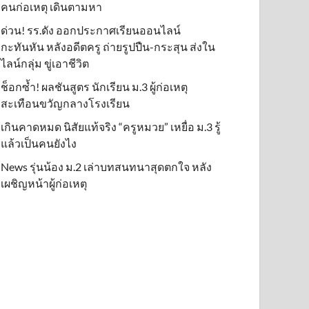
คนก่อเหตุ เดินตามหา
ด่วน! รร.ดัง ออกประกาศเรียนออนไลน์
กะทันหัน หลังอดีตครู ถ่ายรูปปืน-กระสุน ส่งใน
ไลน์กลุ่ม ขู่เอาชีวิต
ช็อกซ้ำ! ผลชันสูตร นักเรียน ม.3 ผู้ก่อเหตุ
สะเทือนขวัญกลางโรงเรียน
เกินคาดหมด นิสัยแท้จริง “ครูหมวย” เหยื่อ ม.3 รู้
แล้วเป็นคนยังไง
News รุ่นน้อง ม.2 เล่าบทสนทนาสุดตกใจ หลัง
เผชิญหน้าผู้ก่อเหตุ