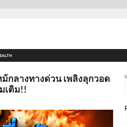
EALTH
หม้กลางทางด่วน เพลิงลุกวอด
S
่มเติม!!