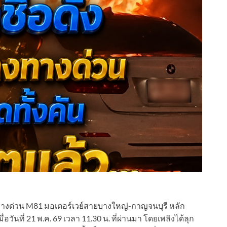
น ทางด่วน M81 มอเตอร์เวย์สายบางใหญ่-กาญจนบุรี หลัก
วันที่ 21 พ.ค. 69 เวลา 11.30 น. ที่ผ่านมา โดยเพลิงได้ลุก