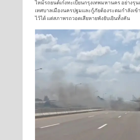
ไหม้รถยนต์เก๋งทะเบียนกรุงเทพมหานคร อย่างรุนแรง
เทศบาลเมืองนครปฐมและกู้ภัยต้องระดมกำลังเข้าสก
ไว้ได้ แต่สภาพรถวอดเสียหายพังยับเยินทั้งคัน