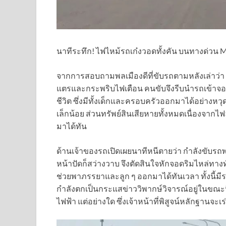
นาทีระทึก! ไฟไหม้รถเก๋งวอดทั้งคัน บนทางด่วน M
จากการสอบถามพลเมืองดีที่ขับรถตามหลังเล่าว่า ส
แตรและกระพริบไฟเตือน คนขับจึงรีบนำรถเข้าจอด
ชีวิต ซึ่งมีทั้งเด็กและครอบครัวออกมาได้อย่างห
เล็กน้อย ส่วนทรัพย์สินเสียหายทั้งหมดเนื่องจ
มาได้ทัน
ด้านเจ้าของรถเปิดเผยนาทีหนีตายว่า กำลังขับรถพ
หน้าปัดก็สว่างวาบ จึงตัดสินใจหักจอดริมไหล่ทางทั
ช่วยพาภรรยาและลูก ๆ ออกมาได้ทันเวลา ทั้งนี้มีราย
กำลังตกเป็นกระแสข่าววิพากษ์วิจารณ์อยู่ในขณะนี้ 
ไฟฟ้า แต่อย่างใด ซึ่งเจ้าหน้าที่พิสูจน์หลักฐานจะเ