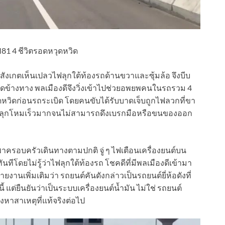
81 4 ชีวิตรอดหวุดหวิด
ังเกตเห็นเปลวไฟลุกใต้ท้องรถด้านขวาและซุ้มล้อ จึงบีบ
ข้างทาง พลเมืองดีจึงวิ่งเข้าไปช่วยอพยพคนในรถรวม 4
วุดหวิดก่อนรถระเบิด โดยคนขับได้รับบาดเจ็บถูกไฟลวกที่ขา
ากไฟลุกโหมเร็วมากจนไม่สามารถดึงเบรกมือหรือขนของออก
าครอบครัวเดินทางตามปกติ จู่ ๆ ไฟเตือนเครื่องยนต์บน
นทีโดยไม่รู้ว่าไฟลุกใต้ท้องรถ โชคดีที่มีพลเมืองดีเข้ามา
งานเพิ่มเติมว่า รถยนต์คันดังกล่าวเป็นรถยนต์ยี่ห้อดังที่
แต่ยืนยันว่าเป็นระบบเครื่องยนต์น้ำมัน ไม่ใช่ รถยนต์
ร่งหาสาเหตุที่แท้จริงต่อไป