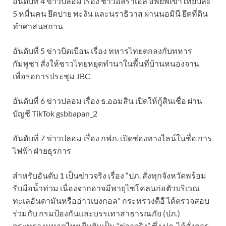
อันดับที่ 4 ข่าวปลอม เรื่อง ชาวอิสราเอล อพยพเข้าไทยปีละ
5 หมื่นคน ยึดปาย พะงัน และนราธิวาส ผ่านนอมินี ยึดที่ดิน
ทำศาสนสถาน
อันดับที่ 5 ข่าวบิดเบือน เรื่อง ทหารไทยตกลงกับทหาร
กัมพูชา สั่งให้ชาวไทยหยุดทำนาในพื้นที่บ้านหนองจาน
เพื่อรอการประชุม JBC
อันดับที่ 6 ข่าวปลอม เรื่อง ธ.ออมสิน เปิดให้กู้สินเชื่อ ผ่าน
บัญชี TikTok gsbbapan_2
อันดับที่ 7 ข่าวปลอม เรื่อง กฟภ. เปิดช่องทางไลน์ในชื่อ การ
ไฟฟ้า ฝ่ายธุรการ
สำหรับอันดับ 1 เป็นข่าวจริง เรื่อง “ปภ. สั่งทุกจังหวัดพร้อม
รับมือน้ำท่วม เนื่องจากอาจมีพายุไซโคลนก่อตัวบริเวณ
ทะเลอันดามันหรืออ่าวเบงกอล” กระทรวงดีอี ได้ตรวจสอบ
ร่วมกับ กรมป้องกันและบรรเทาสาธารณภัย (ปภ.)
กระทรวงมหาดไทย ยืนยันเป็น “ข่าวจริง” ซึ่ง ปภ. ได้สั่งการ