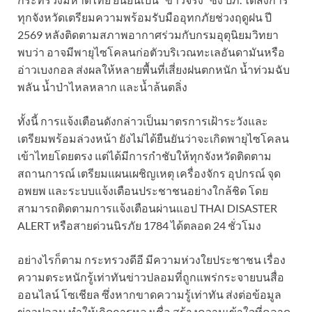
ทุกจังหวัดเตรียมความพร้อมรับมืออุทกภัยช่วงฤดูฝน ปี
2569 หลังติดตามสภาพอากาศร่วมกับกรมอุตุนิยมวิทยา
พบว่า อาจมีพายุไซโคลนก่อตัวบริเวณทะเลอันดามันหรือ
อ่าวเบงกอล ส่งผลให้หลายพื้นที่เสี่ยงฝนตกหนัก น้ำท่วมฉับ
พลัน น้ำป่าไหลหลาก และน้ำล้นตลิ่ง
ทั้งนี้ การแจ้งเตือนดังกล่าวเป็นมาตรการเฝ้าระวังและ
เตรียมพร้อมล่วงหน้า ยังไม่ได้ยืนยันว่าจะเกิดพายุไซโคลน
เข้าไทยโดยตรง แต่ได้มีการกำชับให้ทุกจังหวัดติดตาม
สถานการณ์ เตรียมแผนเผชิญเหตุ เครื่องจักร อุปกรณ์ จุด
อพยพ และระบบแจ้งเตือนประชาชนอย่างใกล้ชิด โดย
สามารถติดตามการแจ้งเตือนผ่านแอป THAI DISASTER
ALERT หรือสายด่วนนิรภัย 1784 ได้ตลอด 24 ชั่วโมง
อย่างไรก็ตาม กระทรวงดีอี มีความห่วงใยประชาชน เรื่อง
ความตระหนักรู้เท่าทันข่าวปลอมที่ถูกแพร่กระจายบนสื่อ
ออนไลน์ โซเชียล ซึ่งหากขาดความรู้เท่าทัน ส่งต่อข้อมูล
ข่าวปลอม ทำให้เกิดการหลงเชื่อ สร้างความเข้าใจที่คลาด