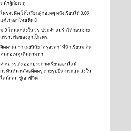
หน้าผู้ก่อเหตุ
ใครจะคิด โต๊ะเรียนผู้ก่อเหตุ หลังเรียนได้ 3.09
แต่ ภาษาไทย ติด 0
ม.3 โดนแกล้งใน รร. ประจำ แม่ร่ำไห้วอนช่วย
เพราะพ่อของลูกเป็น ตร.
ผิดคาดมาก เผยนิสัย “ครูอรสา” ที่นักเรียนม.ต้น
คนก่อเหตุ เดินตามหา
ด่วน! รร.ดัง ออกประกาศเรียนออนไลน์
กะทันหัน หลังอดีตครู ถ่ายรูปปืน-กระสุน ส่งใน
ไลน์กลุ่ม ขู่เอาชีวิต