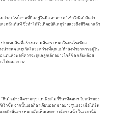
ม่ว่าอะไรก็ตามที่ถืออยู่ในมือ สามารถ “เข้าใจผิด” คิดว่า
วและกลืนทันที ซึ่งทำให้จึงเกิดอุบัติเหตุร้ายแรงถึงชีวิตมาแล้ว
ว ประเทศจีน ที่สร้างความตื่นตระหนกในบนโซเชียล
อย่างน่าสลด เหตุเกิดในระหว่างที่คุณแม่กำลังทำอาหารอยู่ใน
่อ แต่แล้วพ่อที่ควรจะดูแลลูกเล็กอย่างใกล้ชิด กลับผล็อย
ลูกสาวไปตลอดกาล
“กิน” อย่างมีความสุข แต่เพียงไม่กี่วินาทีต่อมา ใบหน้าของ
เร็วขึ้น จากนั้นเธอก็อาเจียนออกมาอย่างรุนแรง เมื่อได้ยิน
 และยิ่งตื่นตระหนกเมื่อเห็นเหตุการณ์ตรงหน้า ในเวลานี้ผู้