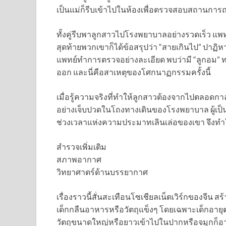
เป็นแม่ก็รีบเข้าไปในห้องเพื่อตรวจสอบสถานการณ
ทั้งคู่รีบพาลูกสาวไปโรงพยาบาลอย่างรวดเร็ว แพ
สุดท้ายพวกเขาก็ได้ข้อสรุปว่า “สายเกินไป” ปาฏิหาร
แพทย์ทำการตรวจอย่างละเอียด พบว่ามี “ลูกอม” 
ออก และนี่คือสาเหตุของโศกนาฏกรรมครั้งนี้
เมื่อรู้ความจริงที่ทำให้ลูกสาวต้องจากไปตลอดกา
อย่างเจ็บปวดในโถงทางเดินของโรงพยาบาล ผู้เป็นพ
ช่วงเวลาแห่งความประมาทเลินเล่อของเขา จึงทำให
สำรวจเพิ่มเติม
สภาพอากาศ
วิทยาศาตร์ด้านบรรยากาศ
เรื่องราวนี้สั่นสะเทือนโซเชียลเน็ตเวิร์กของจีน สร้
เด็กกลืนอาหารหรือวัตถุแข็งๆ โดยเฉพาะเด็กอายุต
วัตถุขนาดใหญ่หรือยาวเข้าไปในปากหรือจมูกก็อ