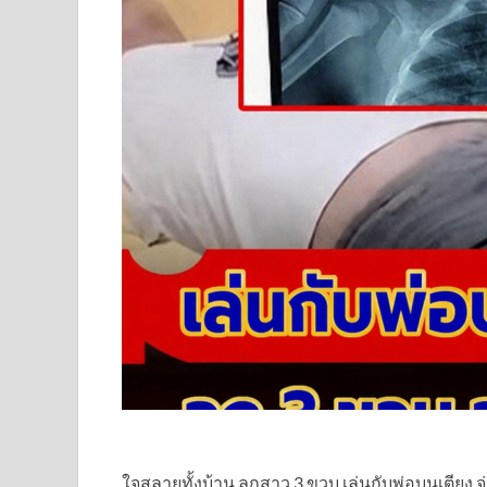
ใจสลายทั้งบ้าน ลูกสาว 3 ขวบ เล่นกับพ่อบนเตียง จ