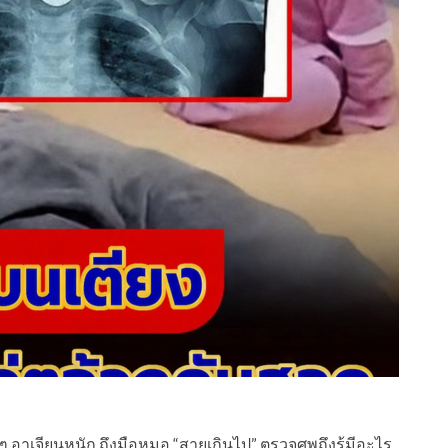
ู่ๆ อาเจียนหนัก ถึงมือหมอ “สายเกินไป” ตรวจศพถึงรู้มีอะไร