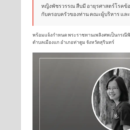
หญิงพัชรวรรณ สืบมี อายุรศาสตร์โรคข้
กับครอบครัวของท่าน คณะผู้บริหาร แล
พร้อมแจ้งกำหนด พระราชทานเพลิงศพเป็นกรณีพิเ
ตำบลเมืองแก อำเภอท่าตูม จังหวัดสุรินทร์