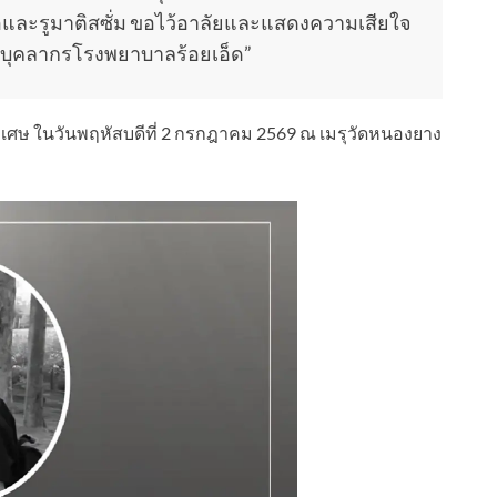
อและรูมาติสซั่ม ขอไว้อาลัยและแสดงความเสียใจ
ะบุคลากรโรงพยาบาลร้อยเอ็ด”
ศษ ในวันพฤหัสบดีที่ 2 กรกฎาคม 2569 ณ เมรุวัดหนองยาง