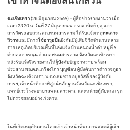
เข้าหาจนต้องลั่นไกสวน
ฉะเชิงเทรา
(28 มิถุนายน 2569) – ผู้สื่อข่าวรายงานว่า เมื่อ
เวลา 23.30 น. วันที่ 27 มิถุนายน พ.ต.ท.มานิตย์ บุญแต่ง
สารวัตรสอบสวน สภ.พนมสารคาม ได้รับแจ้งเหตุ
ทะเลาะ
วิวาท
และมีการ
ใช้อาวุธปืน
ยิงกันมีผู้เสียชีวิตจำนวนหลาย
ราย เหตุเกิดบริเวณพื้นที่โล่งแจ้ง บ้านหนองน้ำดำ หมู่ที่ 9
ตำบลเกาะขนุน อำเภอพนมสารคาม จังหวัดฉะเชิงเทรา
หลังรับแจ้งจึงรายงานให้ผู้บังคับบัญชาทราบ พร้อม
ประสาน พล.ต.ต.เกรียงไกร บุญซ้อน ผู้บังคับการตำรวจภูธร
จังหวัดฉะเชิงเทรา, พ.ต.о.สมชาย อยู่สวัสดิ์ รองผู้บังคับ
การฯ, เจ้าหน้าที่กองพิสูจน์หลักฐานจังหวัดฉะเชิงเทรา,
แพทย์เวรโรงพยาบาลพนมสารคาม และหน่วยกู้ภัยพนม รุด
ไปตรวจสอบอย่างเร่งด่วน
ในที่เกิดเหตุเป็นลานโล่งแจ้ง เจ้าหน้าที่พบภาพสลดมีผู้เสีย