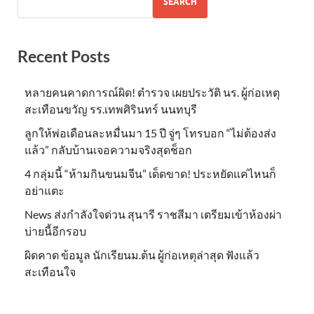
SEARCH
Recent Posts
หลายคนคาดการณ์ผิด! ตำรวจ เผยประวัติ นร. ผู้ก่อเหตุ
สะเทือนขวัญ รร.เทพศิรินทร์ นนทบุรี
ลูกให้พ่อเดือนละหมื่นมา 15 ปี จู่ๆ โทรบอก “ไม่ต้องส่ง
แล้ว” กลับบ้านเจอความจริงสุดช็อก
4 กลุ่มนี้ “ห้ามกินขนมจีน” เด็ดขาด! ประหยัดแค่ไหนก็
อย่าแตะ
News ส่งกำลังใจด่วน สุนารี ราชสีมา เตรียมเข้าห้องผ่า
บ่ายนี้อีกรอบ
ผิดคาด ข้อมูล นักเรียนม.ต้น ผู้ก่อเหตุล่าสุด ฟังแล้ว
สะเทือนใจ