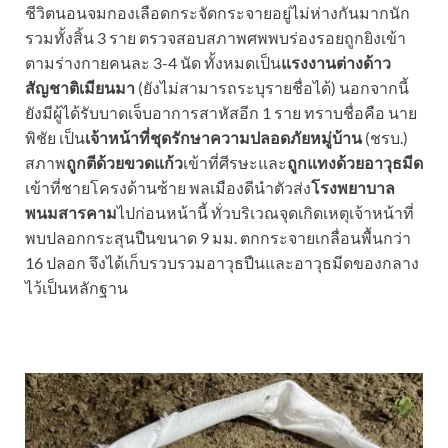
ชีวิตนอนจมกองเลือดกระจัดกระจายอยู่ไม่ห่างกันมากนัก
รวมทั้งสิ้น 3 ราย ตรวจสอบสภาพศพพบร่องรอยถูกยิงเข้า
ตามร่างกายคนละ 3-4 นัด ทั้งหมดเป็น
แรงงานต่างด้าว
สัญชาติเมียนมา
(ยังไม่สามารถระบุรายชื่อได้) นอกจากนี้
ยังมีผู้ได้รับบาดเจ็บอาการสาหัสอีก 1 ราย ทราบชื่อคือ นาย
พิชัย เป็น
เจ้าหน้าที่ชุดรักษาความปลอดภัยหมู่บ้าน
(ชรบ.)
สภาพ
ถูกตีด้วยขวดแก้ว
เข้าที่ศีรษะและ
ถูกแทงด้วยอาวุธมีด
เข้าที่ชายโครงด้านซ้าย พลเมืองดีนำตัวส่ง
โรงพยาบาล
พนมสารคาม
ไปก่อนหน้านี้ ทั่วบริเวณจุดเกิดเหตุเจ้าหน้าที่
พบปลอกกระสุนปืนขนาด 9 มม. ตกกระจายเกลื่อนพื้นกว่า
16 ปลอก จึงได้เก็บรวบรวมอาวุธปืนและอาวุธมีดของกลาง
ไว้เป็นหลักฐาน