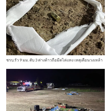
ชรบ.รัว 9 มม. ดับ 3 ต่างด้าวถือมีดไล่แทง เหตุเตือนวงเหล้า