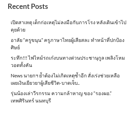
Recent Posts
เปิดสาเหตุ เด็กก่อเหตุไม่ลงมือกับภารโรง หลังเดินเข้าไป
คุยด้วย
อาลัย “ครูขนุน” ครูภาษาไทยผู้เสียสละ ทำหน้าที่ปกป้อง
ศิษย์
ระทึก!!! ไฟไหม้รถเก๋งบนทางด่วนประชานุกูล เพลิงโหม
วอดทั้งคัน
News นายกฯ ย้ำต้องไม่เกิดเหตุซ้ำอีก สั่งเร่งช่วยเหลือ
เผยเงินเยียวยาผู้เสียชีวิต-บาดเจ็บ..
รุ่นน้องเล่าวีรกรรม ความกล้าหาญ ของ “รองผอ.”
เทพศิรินทร์ นนทบุรี