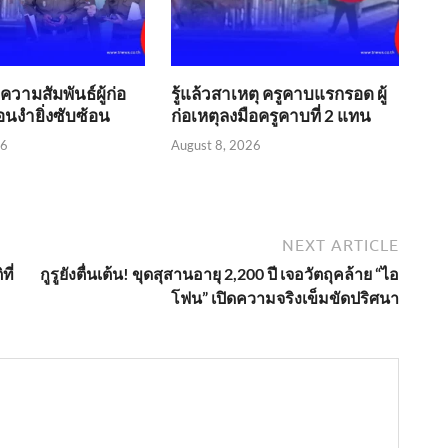
วามสัมพันธ์ผู้ก่อ
รู้แล้วสาเหตุ ครูคาบแรกรอด ผู้
งื่อนงำยิ่งซับซ้อน
ก่อเหตุลงมือครูคาบที่ 2 แทน
26
August 8, 2026
NEXT ARTICLE
ที่
กูรูยังตื่นเต้น! ขุดสุสานอายุ 2,200 ปี เจอวัตถุคล้าย “ไอ
โฟน” เปิดความจริงเข็มขัดปริศนา