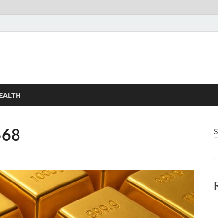
EALTH
568
S